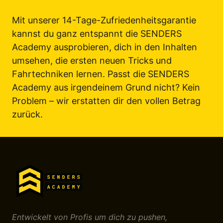
Mit unserer 14-Tage-Zufriedenheitsgarantie 
kannst du ganz entspannt die SENDERS 
Academy ausprobieren, dich in den Inhalten 
umsehen, die ersten neuen Tricks und 
Fahrtechniken lernen. Passt die SENDERS 
Academy aus irgendeinem Grund nicht? Kein 
Problem – wir erstatten dir den vollen Betrag 
zurück.
Entwickelt von Profis um dich zu pushen,
