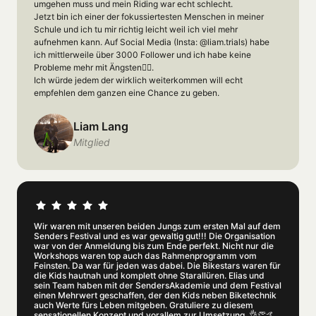
umgehen muss und mein Riding war echt schlecht.

Jetzt bin ich einer der fokussiertesten Menschen in meiner 
Schule und ich tu mir richtig leicht weil ich viel mehr 
aufnehmen kann. Auf Social Media (Insta: @liam.trials) habe 
ich mittlerweile über 3000 Follower und ich habe keine 
Probleme mehr mit Ängsten👌🏻.

Ich würde jedem der wirklich weiterkommen will echt 
empfehlen dem ganzen eine Chance zu geben.
Liam Lang
Mitglied
Wir waren mit unseren beiden Jungs zum ersten Mal auf dem 
Senders Festival und es war gewaltig gut!!! Die Organisation 
war von der Anmeldung bis zum Ende perfekt. Nicht nur die 
Workshops waren top auch das Rahmenprogramm vom 
Feinsten. Da war für jeden was dabei. Die Bikestars waren für 
die Kids hautnah und komplett ohne Starallüren. Elias und 
sein Team haben mit der SendersAkademie und dem Festival 
einen Mehrwert geschaffen, der den Kids neben Biketechnik 
auch Werte fürs Leben mitgeben. Gratuliere zu diesem 
sensationellen Konzept und vorallem zur Umsetzung. 👌👏🤙