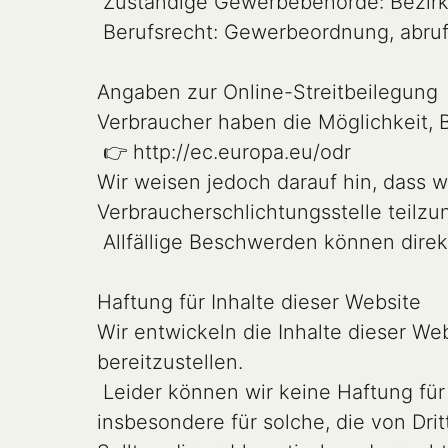
 Zuständige Gewerbebehörde: Bezirkshauptmannschaft Feldkirch

 Berufsrecht: Gewerbeordnung, abrufbar unter www.ris.bka.gv.at

Angaben zur Online-Streitbeilegung

Verbraucher haben die Möglichkeit, B
 👉 http://ec.europa.eu/odr

Wir weisen jedoch darauf hin, dass wir
Verbraucherschlichtungsstelle teilzu
 Allfällige Beschwerden können direkt an office@senders-academy.com gerichtet werden.

Haftung für Inhalte dieser Website

Wir entwickeln die Inhalte dieser We
bereitzustellen.

 Leider können wir keine Haftung für die Vollständigkeit, Richtigkeit oder Aktualität aller Inhalte übernehmen – 
insbesondere für solche, die von Drit