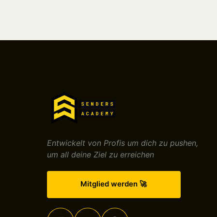
Entwickelt von Profis um dich zu pushen,

um all deine Ziel zu erreichen
Mitglied werden 🚀