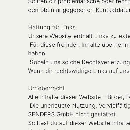
Sollten dir problematische oder recht
den oben angegebenen Kontaktdaten
Haftung für Links

Unsere Website enthält Links zu exter
 Für diese fremden Inhalte übernehmen wir keine Haftung, da wir keine Kenntnis rechtswidriger Tätigkeiten hatten oder 
haben.

 Sobald uns solche Rechtsverletzungen bekannt werden, entfernen wir die betreffenden Links unverzüglich (§ 17 ECG).

Wenn dir rechtswidrige Links auf uns
Urheberrecht

Alle Inhalte dieser Website – Bilder,
 Die unerlaubte Nutzung, Vervielfältigung oder Weitergabe von Inhalten ist ohne ausdrückliche Zustimmung der 
SENDERS GmbH nicht gestattet.

Solltest du auf dieser Website Inhal